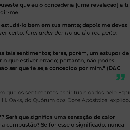
useste que eu o concederia [uma revelação] a ti,
edir-me.
s estudá-lo bem em tua mente; depois me deves
ver certo,
farei arder dentro de ti o teu peito;
.
rás tais sentimentos; terás, porém, um estupor de
 o que estiver errado; portanto, não podes
não ser que te seja concedido por mim.” (D&C
am que os sentimentos espirituais dados pelo Espí
in H. Oaks, do Quórum dos Doze Apóstolos, explico
o’? Será que significa uma sensação de calor
 combustão? Se for esse o significado, nunca