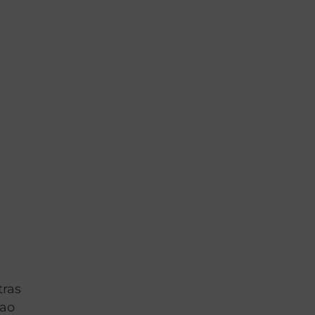
tras
 ao