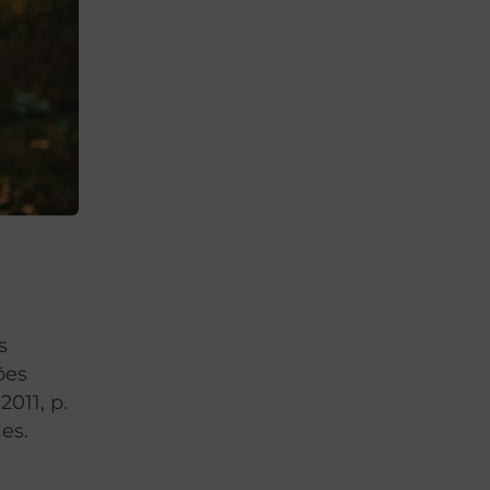
s
ões
011, p.
es.