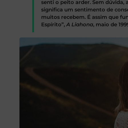
senti o peito arder. Sem dúvida, a
significa um sentimento de cons
muitos recebem. É assim que func
Espírito”,
A Liahona
, maio de 1999