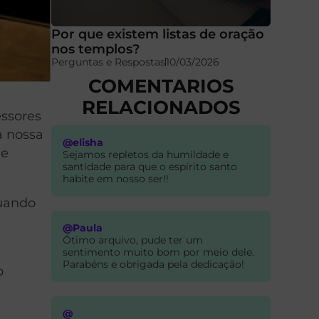
Por que existem listas de oração
nos templos?
Perguntas e Respostas
10/03/2026
COMENTARIOS
RELACIONADOS
essores
à nossa
@elisha
de
Sejamos repletos da humildade e
santidade para que o espírito santo
habite em nosso ser!!
quando
@Paula
Ótimo arquivo, pude ter um
sentimento muito bom por meio dele.
Parabéns e obrigada pela dedicação!
o
@