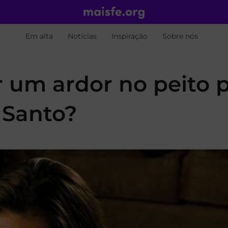
Em alta
Notícias
Inspiração
Sobre nós
r um ardor no peito 
 Santo?