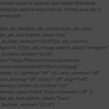
nossas casas e esperar que nossa liberdade
religiosa permaneça intacta. Temos que sair e
empurrar.
[/et_pb_text][/et_pb_column][/et_pb_row]
[et_pb_row admin_label=”row”
_builder_version=”3.0.51″][et_pb_column
type=”4_4″][et_pb_image admin_label=”Imagem”
_builder_version=”3.0.51″
src=”https://files.mormonsud.net/wp-
content/uploads/2017/04/LDM2.jpg”
show_in_lightbox=”off” url_new_window=”off”
use_overlay=”off” sticky=”off” align=”left”
always_center_on_mobile=”on”
border_style=”solid” force_fullwidth=”off” /]
[et_pb_text admin_label=”Texto”
_builder_version=”3.0.51″]