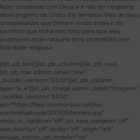
fazer convênios com Deus e a não ter vergonha
do evangelho de Cristo. Ele lembrou-lhes de seus
antepassados que tinham vivido antes e do
sacrifício que tinha sido feito para que eles
pudessem estar naquela terra prometida com
liberdade religiosa.
[/et_pb_text][/et_pb_column][/et_pb_row]
[et_pb_row admin_label=”row”
_builder_version=”3.0.51″][et_pb_column
type=”4_4″][et_pb_image admin_label=”Imagem”
_builder_version=”3.0.51″
src=”https://files.mormonsud.net/wp-
content/uploads/2017/05/tempro.jpg”
show_in_lightbox=”off” url_new_window=”off”
use_overlay=”off” sticky=”off” align=”left”
always_center_on_mobile=”on”