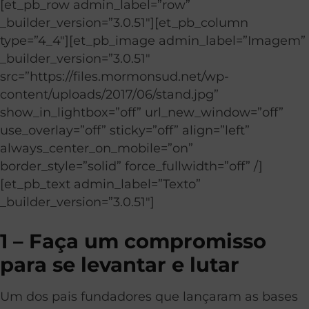
[et_pb_row admin_label=”row”
_builder_version=”3.0.51″][et_pb_column
type=”4_4″][et_pb_image admin_label=”Imagem”
_builder_version=”3.0.51″
src=”https://files.mormonsud.net/wp-
content/uploads/2017/06/stand.jpg”
show_in_lightbox=”off” url_new_window=”off”
use_overlay=”off” sticky=”off” align=”left”
always_center_on_mobile=”on”
border_style=”solid” force_fullwidth=”off” /]
[et_pb_text admin_label=”Texto”
_builder_version=”3.0.51″]
1 – Faça um compromisso
para se levantar e lutar
Um dos pais fundadores que lançaram as bases