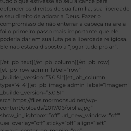
tudo o que estivesse ao seu alcance para
defender os direitos de sua família, sua liberdade
e seu direito de adorar a Deus. Fazer o
compromisso de não enterrar a cabeça na areia
foi o primeiro passo mais importante que ele
poderia dar em sua luta pela liberdade religiosa.
Ele não estava disposto a “jogar tudo pro ar”.
[/et_pb_text][/et_pb_column][/et_pb_row]
[et_pb_row admin_label=”row”
_builder_version=”3.0.51″][et_pb_column
type=”4_4″][et_pb_image admin_label=”Imagem”
_builder_version=”3.0.51″
src=”https://files.mormonsud.net/wp-
content/uploads/2017/06/biblia.jpg”
show_in_lightbox=”off” url_new_window=”off”
use_overlay=”off” sticky=”off” align=”left”
always_center_on_mobile=”on”