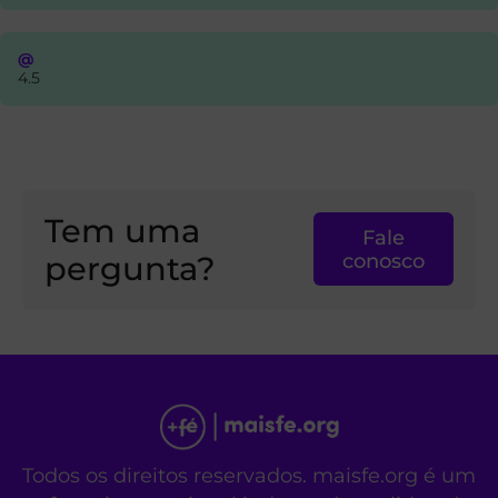
@
4.5
Tem uma
Fale
pergunta?
conosco
Todos os direitos reservados. maisfe.org é um