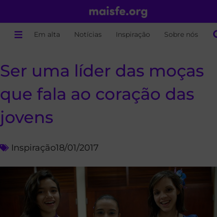
Em alta
Notícias
Inspiração
Sobre nós
Ser uma líder das moças
que fala ao coração das
jovens
Inspiração
18/01/2017