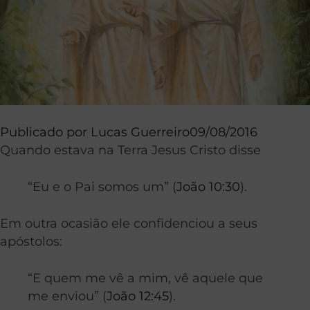
Publicado por
Lucas Guerreiro
09/08/2016
Quando estava na Terra Jesus Cristo disse
“
Eu
e
o
Pai
somos
um” (
João 10:30
).
Em outra ocasião ele confidenciou a seus
apóstolos:
“E
quem
me
vê
a
mim
,
vê
aquele que
me enviou” (
João 12:45
).