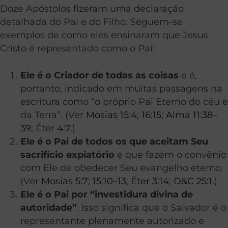
Doze Apóstolos fizeram uma declaração
detalhada do Pai e do Filho. Seguem-se
exemplos de como eles ensinaram que Jesus
Cristo é representado como o Pai:
Ele é o Criador de todas as coisas
e é,
portanto, indicado em muitas passagens na
escritura como “o próprio Pai Eterno do céu e
da Terra”. (Ver
Mosias 15:4
;
16:15
;
Alma 11:38–
39
;
Éter 4:7
.)
Ele é o Pai de todos os que aceitam Seu
sacrifício expiatório
e que fazem o convênio
com Ele de obedecer Seu evangelho eterno.
(Ver
Mosias 5:7
;
15:10–13
;
Éter 3:14
;
D&C 25:1
.)
Ele é o Pai por “investidura divina de
autoridade”
. Isso significa que o Salvador é o
representante plenamente autorizado e