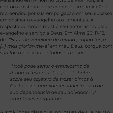
Pensando em Amon no Livro de Mórmon, ela
contou a história sobre como seu irmão Aarão o
repreendeu por sua empolgação em seu sucesso
em ensinar o evangelho aos lamanitas. A
resposta de Amon mostra seu entusiasmo pelo
evangelho e serviço a Deus. Em Alma 26: 11-12,
diz:
“Não me vanglorio de minha própria força,
[…] mas gloriar-me-ei em meu Deus, porque com
sua força posso fazer todas as coisas”.
“Você pode sentir o entusiasmo de
Amon, o testemunho que ele tinha
sobre seu objetivo de trazer almas à
Cristo e seu humilde reconhecimento de
sua dependência de seu Salvador?” A
Irmã Jones perguntou.
A Irmã Jones disse que, por causa de sua paixão,