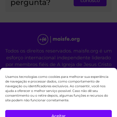
pergunta?
conosco
Todos os direitos reservados. maisfe.org é um
esforço internacional independente liderado
por membros fiéis de A Igreja de Jesus Cristo
dos Santos dos Últimos Dias.
Usamos tecnologias como cookies para melhorar sua experiência
Este site não é um site oficial da organização
de navegação e processar dados, como comportamento de
religiosa mencionada acima.
navegação ou identificadores exclusivos. Ao consentir, você nos
Fale Conosco
Políticas de Cookies
ajuda a oferecer o melhor serviço possível. Caso não dê seu
consentimento ou o retire depois, algumas funções e recursos do
site podem não funcionar corretamente.
Aceitar