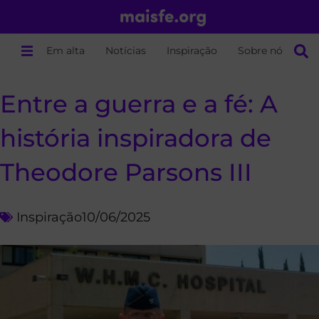
Em alta
Notícias
Inspiração
Sobre nós
Entre a guerra e a fé: A
história inspiradora de
Theodore Parsons III
Inspiração
10/06/2025