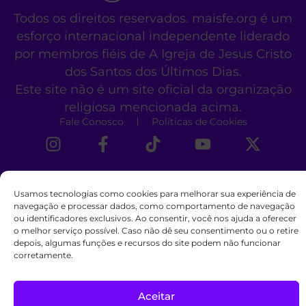
Todos os direitos reservados. maisfe.org é um
esforço internacional independente liderado
por membros fiéis de A Igreja de Jesus Cristo
dos Santos dos Últimos Dias.
Este site não é um site oficial da organização
religiosa mencionada acima.
Fale Conosco
Políticas de Cookies
Usamos tecnologias como cookies para melhorar sua experiência de
navegação e processar dados, como comportamento de navegação
ou identificadores exclusivos. Ao consentir, você nos ajuda a oferecer
o melhor serviço possível. Caso não dê seu consentimento ou o retire
depois, algumas funções e recursos do site podem não funcionar
corretamente.
Aceitar