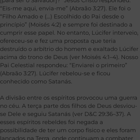
[para ser o Salvador]?” Jesus Cristo respondeu:
“Eis-me aqui, envia-me” (Abraão 3:27). Ele foi o
“Filho Amado e (…) Escolhido do Pai desde o
princípio” (Moisés 4:2) e sempre foi destinado a
cumprir esse papel. No entanto, Lúcifer interveio,
ofereceu-se e fez uma proposta que teria
destruído o arbítrio do homem e exaltado Lúcifer
acima do trono de Deus (ver Moisés 4:1–4). Nosso
Pai Celestial respondeu: “Enviarei o primeiro”
(Abraão 3:27). Lúcifer rebelou-se e ficou
conhecido como Satanás.
A divisão entre os espíritos provocou uma guerra
no céu. A terça parte dos filhos de Deus desviou-
se Dele e seguiu Satanás (ver D&C 29:36–37). A
esses espíritos rebeldes foi negada a
possibilidade de ter um corpo físico e eles foram
lançados na Terra, onde continuam a combater