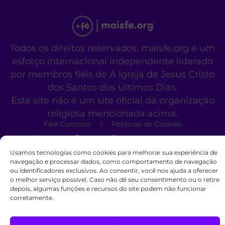
Todos os direitos reservados. maisfe.org é um
esforço internacional independente liderado
por membros fiéis de A Igreja de Jesus Cristo
dos Santos dos Últimos Dias.
Este site não é um site oficial da organização
religiosa mencionada acima.
Fale Conosco
Políticas de Cookies
Usamos tecnologias como cookies para melhorar sua experiência de
navegação e processar dados, como comportamento de navegação
ou identificadores exclusivos. Ao consentir, você nos ajuda a oferecer
o melhor serviço possível. Caso não dê seu consentimento ou o retire
depois, algumas funções e recursos do site podem não funcionar
corretamente.