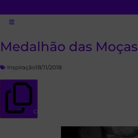
Medalhão das Moças
Inspiração
18/11/2018
Copiar link