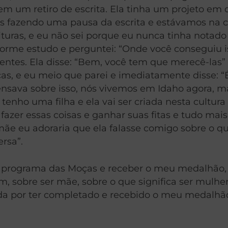
 um retiro de escrita. Ela tinha um projeto em q
os fazendo uma pausa da escrita e estávamos na 
rituras, e eu não sei porque eu nunca tinha notado
norme estudo e perguntei: “Onde você conseguiu 
rentes. Ela disse: “Bem, você tem que merecê-las”
, e eu meio que parei e imediatamente disse: “É 
 pensava sobre isso, nós vivemos em Idaho agora,
 tenho uma filha e ela vai ser criada nesta cultur
azer essas coisas e ganhar suas fitas e tudo mais
mãe eu adoraria que ela falasse comigo sobre o 
rsa”.
o programa das Moças e receber o meu medalhão, 
m, sobre ser mãe, sobre o que significa ser mulh
rada por ter completado e recebido o meu medalhão