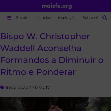
Em alta
Notícias
Inspiração
Sobre nós
Bispo W. Christopher
Waddell Aconselha
Formandos a Diminuir o
Ritmo e Ponderar
Inspiração
21/12/2017