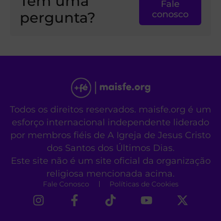
Tem uma
Fale
pergunta?
conosco
Todos os direitos reservados. maisfe.org é um
esforço internacional independente liderado
por membros fiéis de A Igreja de Jesus Cristo
dos Santos dos Últimos Dias.
Este site não é um site oficial da organização
religiosa mencionada acima.
Fale Conosco
Políticas de Cookies