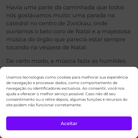
Havia uma parte da caminhada que todos
nós gostávamos muito: uma parada na
catedral no centro de Zwickau, onde
ouvíamos o belo coro de Natal e a majestosa
música do órgão que parecia estar sempre
tocando na véspera de Natal.
De certo modo, a música fazia as humildes
luzes de nossa cidade de repente parecerem
muito mais brilhantes — quase como
Usamos tecnologias como cookies para melhorar sua experiência
de navegação e processar dados, como comportamento de
estrelas — e enchia nosso jovem coração
navegação ou identificadores exclusivos. Ao consentir, você nos
com uma maravilhosa expectativa.
ajuda a oferecer o melhor serviço possível. Caso não dê seu
consentimento ou o retire depois, algumas funções e recursos do
site podem não funcionar corretamente.
Quando retornávamos, minha mãe já havia
terminado os preparativos e nós entrávamos
na sala em fila, um por um, para contemplar
Aceitar
a maravilhosa árvore de Natal recém-