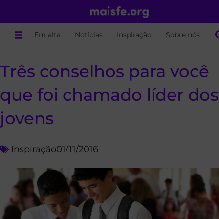
Em alta
Notícias
Inspiração
Sobre nós
Três conselhos para você
que foi chamado líder dos
jovens
Inspiração
01/11/2016