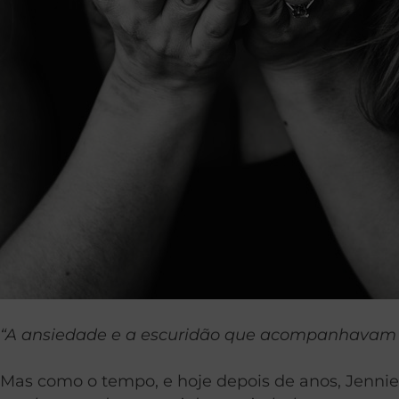
“A ansiedade e a escuridão que acompanhavam a
Mas como o tempo, e hoje depois de anos, Jennie