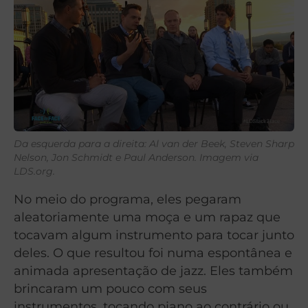
Da esquerda para a direita: Al van der Beek, Steven Sharp
Nelson, Jon Schmidt e Paul Anderson. Imagem via
LDS.org.
No meio do programa, eles pegaram
aleatoriamente uma moça e um rapaz que
tocavam algum instrumento para tocar junto
deles. O que resultou foi numa espontânea e
animada apresentação de jazz. Eles também
brincaram um pouco com seus
instrumentos, tocando piano ao contrário ou