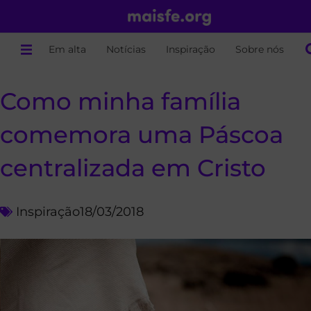
Em alta
Notícias
Inspiração
Sobre nós
Como minha família
comemora uma Páscoa
centralizada em Cristo
Inspiração
18/03/2018