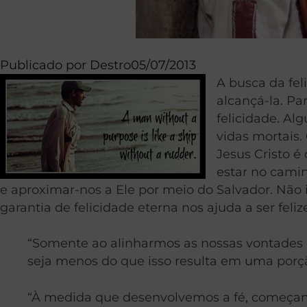
Publicado por
Destro
05/07/2013
A busca da fel
alcançá-la. P
felicidade. Al
vidas mortais.
Jesus Cristo é
estar no cami
e aproximar-nos a Ele por meio do Salvador. Não i
garantia de felicidade eterna nos ajuda a ser feliz
“Somente ao alinharmos as nossas vontades 
seja menos do que isso resulta em uma porçã
“À medida que desenvolvemos a fé, começam