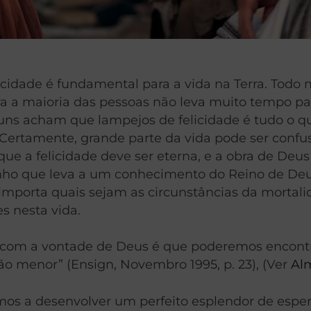
icidade é fundamental para a vida na Terra. Tod
ara a maioria das pessoas não leva muito tempo p
guns acham que lampejos de felicidade é tudo o q
 Certamente, grande parte da vida pode ser conf
 que a felicidade deve ser eterna, e a obra de Deus
nho que leva a um conhecimento do Reino de Deu
mporta quais sejam as circunstâncias da mortalida
es nesta vida.
com a vontade de Deus é que poderemos encontrar
o menor” (Ensign, Novembro 1995, p. 23), (Ver
Alm
os a desenvolver um perfeito esplendor de espe