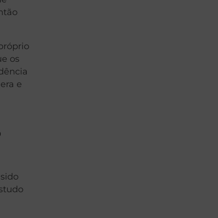
Então
próprio
ue os
dência
gera e
o
 sido
estudo