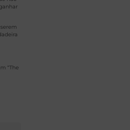
 ganhar
 serem
dadeira
bém “The