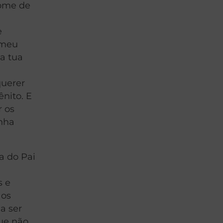
nome de
e
 meu
a tua
querer
nito. E
r os
inha
a do Pai
s e
 os
a ser
que não