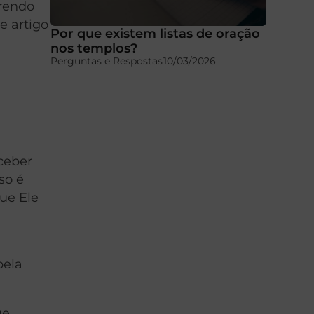
erendo
e artigo
Por que existem listas de oração
nos templos?
Perguntas e Respostas
10/03/2026
ceber
so é
ue Ele
pela
ue