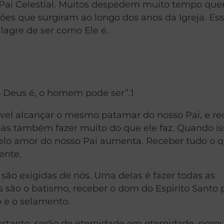
 Pai Celestial. Muitos despedem muito tempo qu
iões que surgiram ao longo dos anos da Igreja. Ess
lagre de ser como Ele é.
 Deus é, o homem pode ser”.1
ível alcançar o mesmo patamar do nosso Pai, e re
mas também fazer muito do que ele faz. Quando is
lo amor do nosso Pai aumenta. Receber tudo o q
ente.
 são exigidas de nós. Uma delas é fazer todas as
as são o batismo, receber o dom do Espirito Santo 
 e o selamento.
portanto, serão de eternidade em eternidade, porq