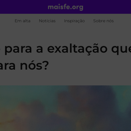
Em alta
Notícias
Inspiração
Sobre nós
 para a exaltação qu
ara nós?