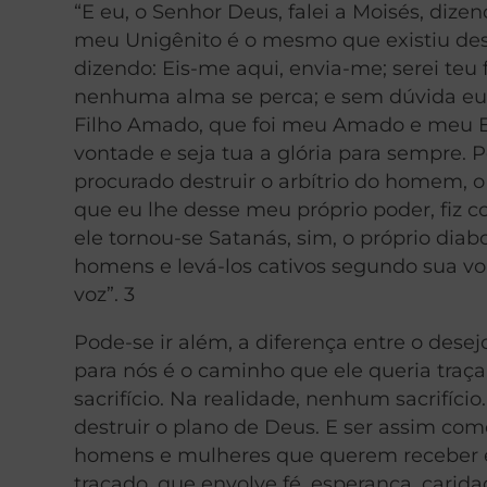
“E eu, o Senhor Deus, falei a Moisés, di
meu Unigênito é o mesmo que existiu desd
dizendo: Eis-me aqui, envia-me; serei teu
nenhuma alma se perca; e sem dúvida eu 
Filho Amado, que foi meu Amado e meu Esc
vontade e seja tua a glória para sempre. 
procurado destruir o arbítrio do homem, o
que eu lhe desse meu próprio poder, fiz 
ele tornou-se Satanás, sim, o próprio diab
homens e levá-los cativos segundo sua v
voz”. 3
Pode-se ir além, a diferença entre o des
para nós é o caminho que ele queria traça
sacrifício. Na realidade, nenhum sacrifíc
destruir o plano de Deus. E ser assim com
homens e mulheres que querem receber es
traçado, que envolve fé, esperança, cari