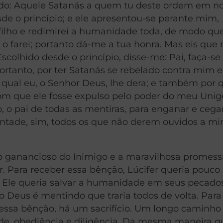
zendo: Aquele Satanás a quem tu deste ordem em 
e o princípio; e ele apresentou-se perante mim,
 filho e redimirei a humanidade toda, de modo qu
o farei; portanto dá-me a tua honra. Mas eis que
olhido desde o princípio, disse-me: Pai, faça-se 
Portanto, por ter Satanás se rebelado contra mim e
 qual eu, o Senhor Deus, lhe dera; e também por 
com que ele fosse expulso pelo poder do meu Unigê
o, o pai de todas as mentiras, para enganar e cega
ontade, sim, todos os que não derem ouvidos a m
ejo ganancioso do Inimigo e a maravilhosa promess
r. Para receber essa bênção, Lúcifer queria pouco
io. Ele queria salvar a humanidade em seus pecado
o Deus é mentindo que traria todos de volta. Para
sa bênção, há um sacrifício. Um longo caminho 
dade, obediência e diligência. Da mesma maneira 