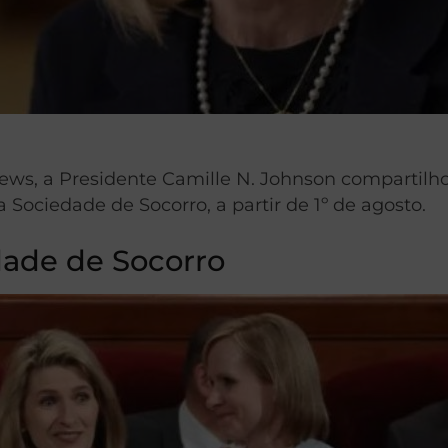
ws, a Presidente Camille N. Johnson compartilh
 Sociedade de Socorro, a partir de 1º de agosto.
dade de Socorro