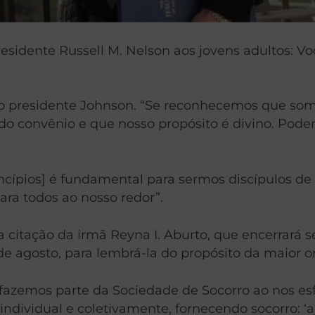
dente Russell M. Nelson aos jovens adultos: Você
 o presidente Johnson. “Se reconhecemos que som
do convênio e que nosso propósito é divino. Pod
ncípios] é fundamental para sermos discípulos de 
ara todos ao nosso redor”.
itação da irmã Reyna I. Aburto, que encerrará s
e agosto, para lembrá-la do propósito da maior or
azemos parte da Sociedade de Socorro ao nos esf
individual e coletivamente, fornecendo socorro: ‘