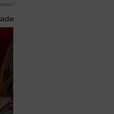
resso’”.
dade