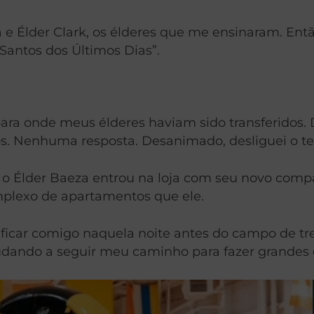
 Élder Clark, os élderes que me ensinaram. Então
s Santos dos Últimos Dias”.
a para onde meus élderes haviam sido transferido
s. Nenhuma resposta. Desanimado, desliguei o tele
ra, o Élder Baeza entrou na loja com seu novo co
plexo de apartamentos que ele.
a ficar comigo naquela noite antes do campo de 
udando a seguir meu caminho para fazer grandes 