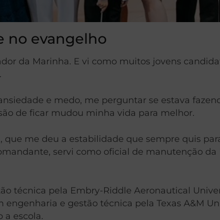
e no evangelho
utador da Marinha. E vi como muitos jovens candi
.
nsiedade e medo, me perguntar se estava fazendo
isão de ficar mudou minha vida para melhor.
 que me deu a estabilidade que sempre quis para 
mandante, servi como oficial de manutenção da US
o técnica pela Embry-Riddle Aeronautical Unive
 engenharia e gestão técnica pela Texas A&M Uni
 a escola.