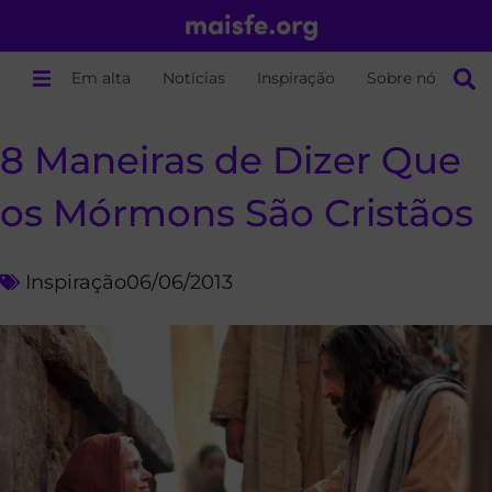
Em alta
Notícias
Inspiração
Sobre nós
8 Maneiras de Dizer Que
os Mórmons São Cristãos
Inspiração
06/06/2013