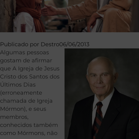
Publicado por
Destro
06/06/2013
Algumas pessoas
gostam de afirmar
que A Igreja de Jesus
Cristo dos Santos dos
Últimos Dias
(erroneamente
chamada de Igreja
Mórmon), e seus
membros,
conhecidos também
como Mórmons, não