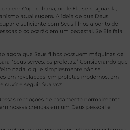
rtura em Copacabana, onde Ele se resguarda,
anismo atual sugere. A ideia de que Deus
upar o suficiente com Seus filhos a ponto de
ssoas o colocarão em um pedestal. Se Ele fala
ção agora que Seus filhos possuem máquinas de
ara “Seus servos, os profetas.” Considerando que
feito nada, o que simplesmente não se
mos em revelações, em profetas modernos, em
 ouvir e seguir Sua voz.
. Nossas recepções de casamento normalmente
s em nossas crenças em um Deus pessoal e
omos doidos, ao menos somos felizes por estarmos