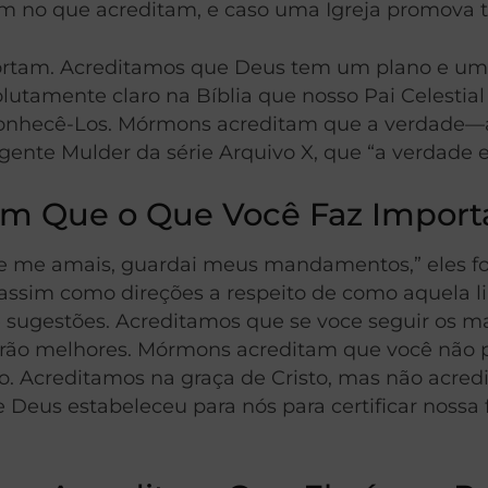
am no que acreditam, e caso uma Igreja promova t
tam. Acreditamos que Deus tem um plano e um p
lutamente claro na Bíblia que nosso Pai Celestia
onhecê-Los. Mórmons acreditam que a verdade—a
ente Mulder da série Arquivo X, que “a verdade es
m Que o Que Você Faz Import
e me amais, guardai meus mandamentos,” eles for
 assim como direções a respeito de como aquela li
gestões. Acreditamos que se voce seguir os man
 serão melhores. Mórmons acreditam que você não 
. Acreditamos na graça de Cristo, mas não acred
eus estabeleceu para nós para certificar nossa fe