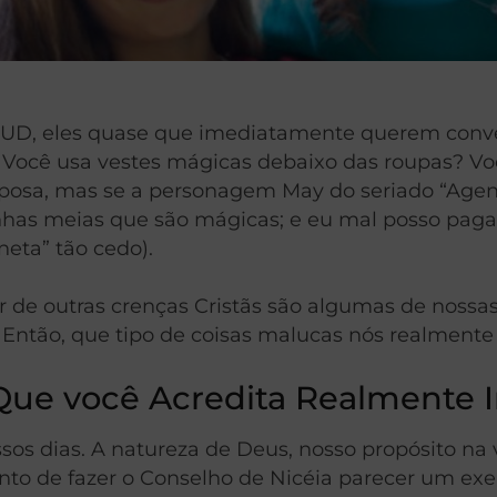
SUD, eles quase que imediatamente querem conver
ocê usa vestes mágicas debaixo das roupas? Você
esposa, mas se a personagem May do seriado “Agen
nhas meias que são mágicas; e eu mal posso paga
eta” tão cedo).
de outras crenças Cristãs são algumas de nossas d
ntão, que tipo de coisas malucas nós realmente
Que você Acredita Realmente 
sos dias. A natureza de Deus, nosso propósito na
nto de fazer o Conselho de Nicéia parecer um exem