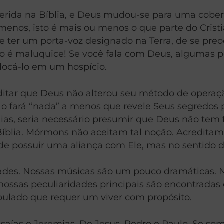
serida na Bíblia, e Deus mudou-se para uma cobe
enos, isto é mais ou menos o que parte do Cristi
ter um porta-voz designado na Terra, de se preoc
o é maluquice! Se você fala com Deus, algumas pe
locá-lo em um hospício.
editar que Deus não alterou seu método de opera
o fará “nada” a menos que revele Seus segredos p
as, seria necessário presumir que Deus não tem 
íblia. Mórmons não aceitam tal noção. Acredita
e possuir uma aliança com Ele, mas no sentido de
dades. Nossas músicas são um pouco dramáticas
nossas peculiaridades principais são encontrada
ulado que requer um viver com propósito.
Isaías e Jeremias, De Jesus, Pedro e Paulo. Se s