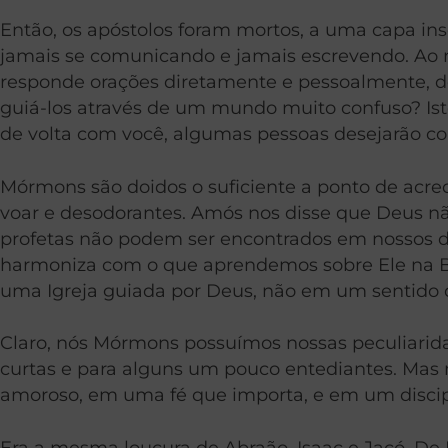
Então, os apóstolos foram mortos, a uma capa in
jamais se comunicando e jamais escrevendo. Ao m
responde orações diretamente e pessoalmente, de 
guiá-los através de um mundo muito confuso? Ist
de volta com você, algumas pessoas desejarão co
Mórmons são doidos o suficiente a ponto de acr
voar e desodorantes. Amós nos disse que Deus nã
profetas não podem ser encontrados em nossos di
harmoniza com o que aprendemos sobre Ele na B
uma Igreja guiada por Deus, não em um sentido d
Claro, nós Mórmons possuímos nossas peculiari
curtas e para alguns um pouco entediantes. Mas 
amoroso, em uma fé que importa, e em um discip
Era a mesma loucura de Abraão, Isaac e Jacó. De 