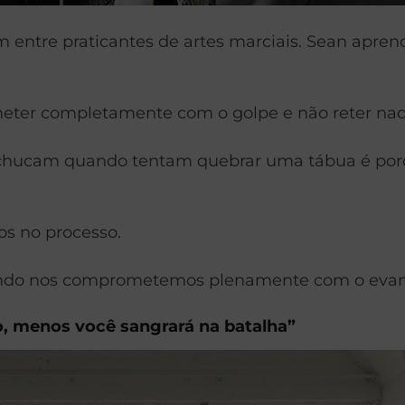
 entre praticantes de artes marciais. Sean apre
meter completamente com o golpe e não reter nad
achucam quando tentam quebrar uma tábua é porq
s no processo.
ndo nos comprometemos plenamente com o evange
o, menos você sangrará na batalha”