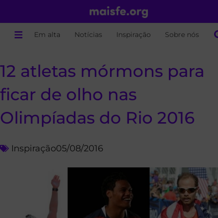
Em alta
Notícias
Inspiração
Sobre nós
12 atletas mórmons para
ficar de olho nas
Olimpíadas do Rio 2016
Inspiração
05/08/2016