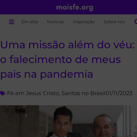
Em alta
Notícias
Inspiração
Sobre nós
Uma missão além do véu:
o falecimento de meus
pais na pandemia
Fé em Jesus Cristo
,
Santos no Brasil
01/11/2023