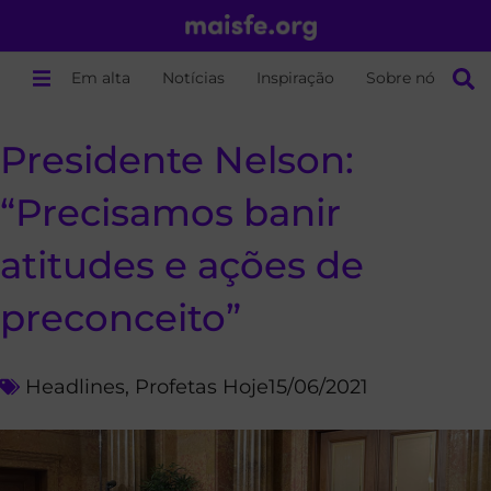
Em alta
Notícias
Inspiração
Sobre nós
Presidente Nelson:
“Precisamos banir
atitudes e ações de
preconceito”
Headlines
,
Profetas Hoje
15/06/2021