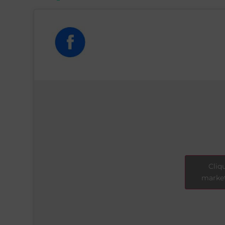
Cliq
market