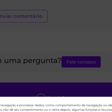
 uma pergunta?
Fale conosco
 navegação e processar dados, como comportamento de navegação ou ident
aisfe.org é um esforço internacional independente
aso não dê seu consentimento ou o retire depois, algumas funções e recur