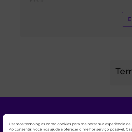
Tem
Usamos tecnologias como cookies para melhorar sua experiência de
Todos os direitos reservados. m
Ao consentir, você nos ajuda a oferecer o melhor serviço possível. C