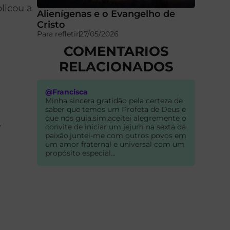
blicou a
Alienígenas e o Evangelho de
Cristo
Para refletir
27/05/2026
COMENTARIOS
RELACIONADOS
e
@Francisca
Minha sincera gratidão pela certeza de
saber que temos um Profeta de Deus e
que nos guia.sim,aceitei alegremente o
r
convite de iniciar um jejum na sexta da
paixão,juntei-me com outros povos em
um amor fraternal e universal com um
propósito especial...