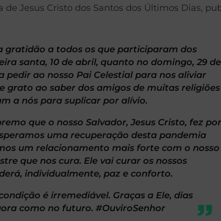
a de Jesus Cristo dos Santos dos Últimos Dias, pu
 gratidão a todos os que participaram dos
eira santa, 10 de abril, quanto no domingo, 29 d
pedir ao nosso Pai Celestial para nos aliviar
me grato ao saber dos amigos de muitas religiões
 a nós para suplicar por alívio.
premo que o nosso Salvador, Jesus Cristo, fez po
esperamos uma recuperação desta pandemia
emos um relacionamento mais forte com o nosso
estre que nos cura. Ele vai curar os nossos
derá, individualmente, paz e conforto.
ondição é irremediável. Graças a Ele, dias
 agora como no futuro. #OuviroSenhor