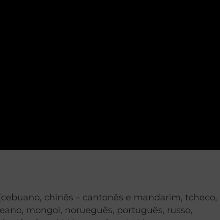
a (cebuano, chinês – cantonês e mandarim, tcheco,
oreano, mongol, norueguês, português, russo,