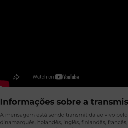
Informações sobre a transmi
A
mensagem está sendo transmitida ao vivo pelo
dinamarquês, holandês, inglês, finlandês, francês