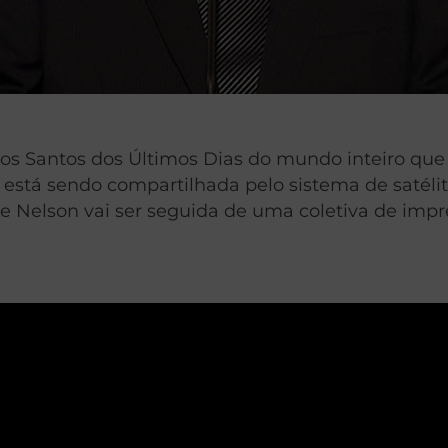
dos Santos dos Últimos Dias do mundo inteiro que
stá sendo compartilhada pelo sistema de satélites
 Nelson vai ser seguida de uma coletiva de impre