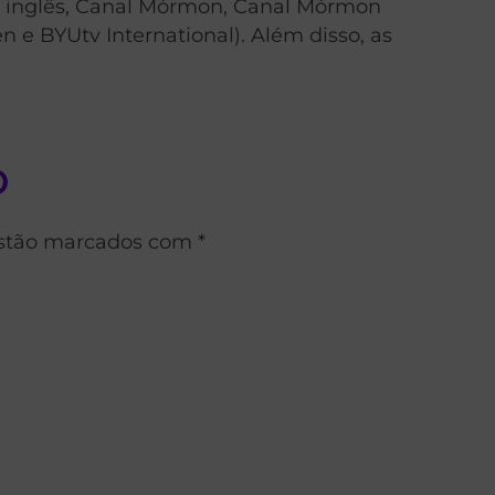
em inglês, Canal Mórmon, Canal Mórmon
 e BYUtv International). Além disso, as
o
estão marcados com *