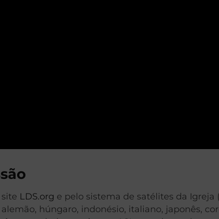
ssão
 site
LDS.org
e pelo sistema de satélites da Igrej
, alemão, húngaro, indonésio, italiano, japonês, c