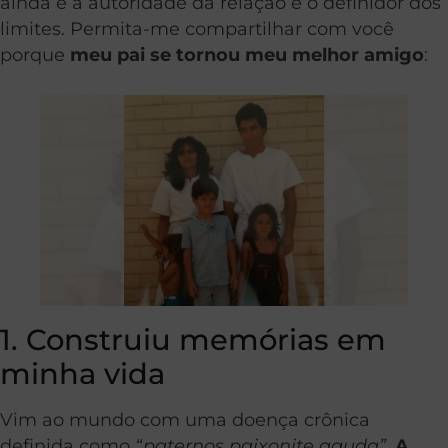
ainda é a autoridade da relação e o definidor dos
limites. Permita-me compartilhar com você
porque
meu pai se tornou meu melhor amigo
:
1. Construiu memórias em
minha vida
Vim ao mundo com uma doença crônica
definida como
“paternos paixonite aguda”
.
A