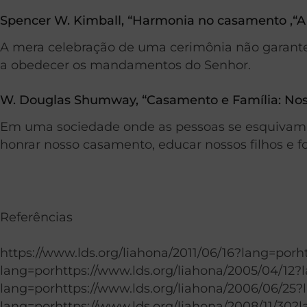
Spencer W. Kimball, “Harmonia no casamento ,“A
A mera celebração de uma cerimônia não garante a
a obedecer os mandamentos do Senhor.
W. Douglas Shumway, “Casamento e Família: Nos
Em uma sociedade onde as pessoas se esquivam d
honrar nosso casamento, educar nossos filhos e fo
Referências
https://www.lds.org/liahona/2011/06/16?lang=porh
lang=porhttps://www.lds.org/liahona/2005/04/12?
lang=porhttps://www.lds.org/liahona/2006/06/25?
lang=porhttps://www.lds.org/liahona/2008/11/30?