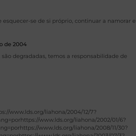
 esquecer-se de si próprio, continuar a namorar e
io de 2004
 são degradadas, temos a responsabilidade de
ps://www.lds.org/liahona/2004/12/7?
ang=porhttps://www.lds.org/liahona/2002/01/6?
ang=porhttps://www.lds.org/liahona/2008/11/30?
ang=porhttps://www.lds.org/liahona/2003/07/3?