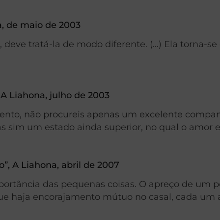
a, de maio de 2003
eve tratá-la de modo diferente. (…) Ela torna-se 
A Liahona, julho de 2003
nto, não procureis apenas um excelente companh
mas sim um estado ainda superior, no qual o amor 
, A Liahona, abril de 2007
ortância das pequenas coisas. O apreço de um p
ue haja encorajamento mútuo no casal, cada um a