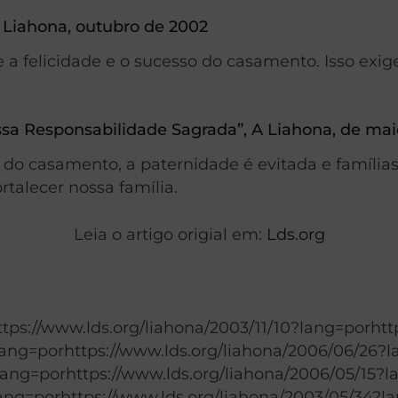
 Liahona, outubro de 2002
 felicidade e o sucesso do casamento. Isso exige
sa Responsabilidade Sagrada”, A Liahona, de ma
o casamento, a paternidade é evitada e famílias
rtalecer nossa família.
Leia o artigo origial em:
Lds.org
ttps://www.lds.org/liahona/2003/11/10?lang=porhtt
lang=porhttps://www.lds.org/liahona/2006/06/26?l
lang=porhttps://www.lds.org/liahona/2006/05/15?l
lang=porhttps://www.lds.org/liahona/2003/05/34?l