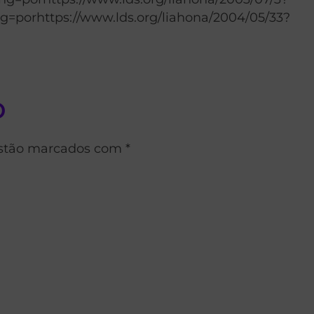
ng=porhttps://www.lds.org/liahona/2004/05/33?
o
estão marcados com *