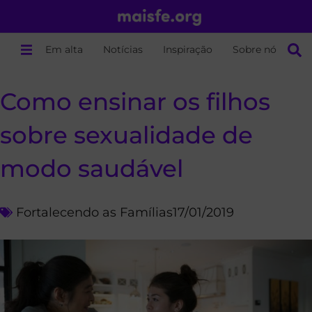
Em alta
Notícias
Inspiração
Sobre nós
Como ensinar os filhos
sobre sexualidade de
modo saudável
Fortalecendo as Famílias
17/01/2019