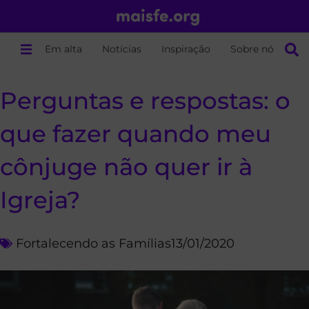
Em alta
Notícias
Inspiração
Sobre nós
Perguntas e respostas: o
que fazer quando meu
cônjuge não quer ir à
Igreja?
Fortalecendo as Famílias
13/01/2020