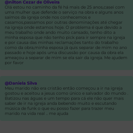
@nilton Cezar de Oliveira
Olá estou no caminho da fé há mais de 25 anos,casei com
uma mulher que defende o serviço na obra e alguns anos
saímos da igreja onde nos conhecemos e
casamos,passamos por outras denominações até chegar
na igreja onde estamos hoje. O problema é que devido a
meu trabalho onde ando muito cansado, tenho dito a
minha esposa que não tenho pick para ir sempre na igreja
e por causa das minhas reclamações tanto do trabalho
como da obra,minha esposa já quis separar de mim no ano
passado e hoje após uma discussão por causa da obra ela
ameaçou a separar de mim se ela sair da igreja. Me ajudem
por favor
@Daniela Silva
Meu marido não era cristão então começou a ir na igreja
gostou e aceitou a jesus como único e salvador do mundo .
Batizou nas águas e um tempo para cá ele não quer mais
saber de ir na igreja anda bebendo muito e escutando
música de funk o que eu posso fazer para trazer meu
marido na vida real .. me ajuda