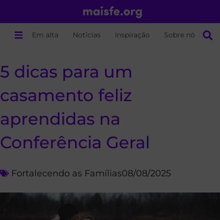
Em alta
Notícias
Inspiração
Sobre nós
5 dicas para um
casamento feliz
aprendidas na
Conferência Geral
Fortalecendo as Famílias
08/08/2025