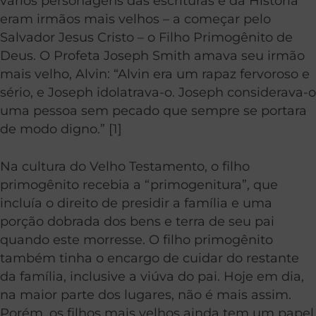
vários personagens das escrituras e da História
eram irmãos mais velhos – a começar pelo
Salvador Jesus Cristo – o Filho Primogênito de
Deus. O Profeta Joseph Smith amava seu irmão
mais velho, Alvin: “Alvin era um rapaz fervoroso e
sério, e Joseph idolatrava-o. Joseph considerava-o
uma pessoa sem pecado que sempre se portara
de modo digno.” [1]
Na cultura do Velho Testamento, o filho
primogênito recebia a “primogenitura”, que
incluía o direito de presidir a família e uma
porção dobrada dos bens e terra de seu pai
quando este morresse. O filho primogênito
também tinha o encargo de cuidar do restante
da família, inclusive a viúva do pai. Hoje em dia,
na maior parte dos lugares, não é mais assim.
Porém, os filhos mais velhos ainda tem um papel