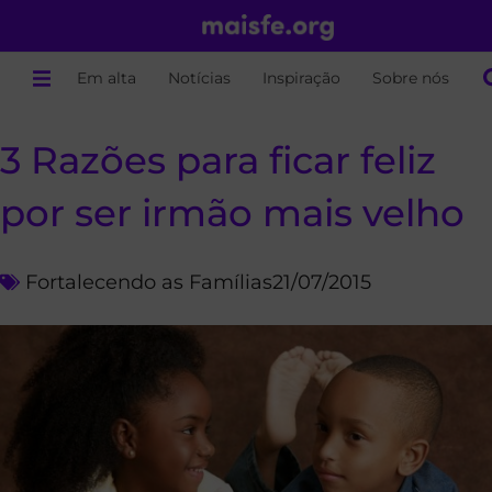
Em alta
Notícias
Inspiração
Sobre nós
3 Razões para ficar feliz
por ser irmão mais velho
Fortalecendo as Famílias
21/07/2015