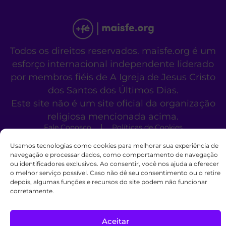
Todos os direitos reservados. maisfe.org é um
esforço internacional independente liderado
por membros fiéis de A Igreja de Jesus Cristo
dos Santos dos Últimos Dias.
Este site não é um site oficial da organização
religiosa mencionada acima.
Fale Conosco
Políticas de Cookies
Usamos tecnologias como cookies para melhorar sua experiência de
navegação e processar dados, como comportamento de navegação
ou identificadores exclusivos. Ao consentir, você nos ajuda a oferecer
o melhor serviço possível. Caso não dê seu consentimento ou o retire
depois, algumas funções e recursos do site podem não funcionar
corretamente.
Aceitar