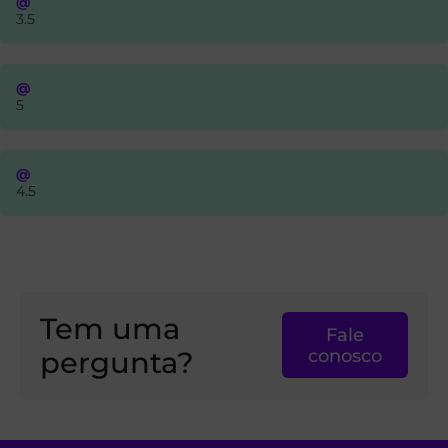
@
3.5
@
5
@
4.5
Tem uma
Fale
pergunta?
conosco