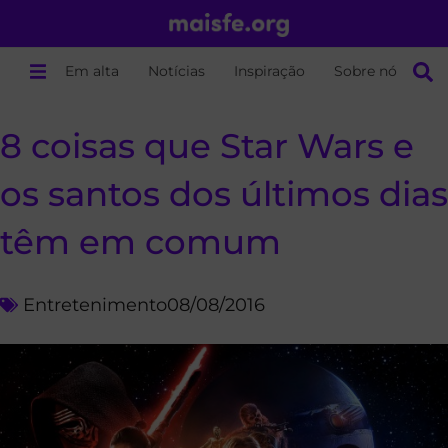
Em alta
Notícias
Inspiração
Sobre nós
8 coisas que Star Wars e
os santos dos últimos dias
têm em comum
Entretenimento
08/08/2016