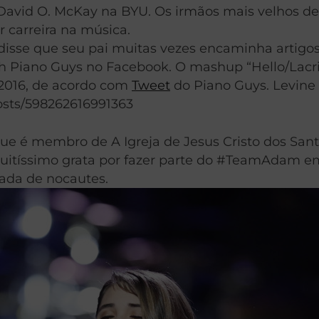
 David O. McKay na BYU. Os irmãos mais velhos 
 carreira na música.
 disse que seu pai muitas vezes encaminha artigo
Piano Guys no Facebook. O mashup “Hello/Lacrim
 2016, de acordo com
Tweet
do Piano Guys. Levine 
osts/598262616991363
que é membro de A Igreja de Jesus Cristo dos Sant
 muitíssimo grata por fazer parte do #TeamAdam 
dada de nocautes.