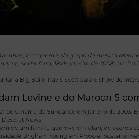
Valentine, à esquerda, do grupo de música Maro
ance, sexta-feira, 18 de janeiro de 2008, em Par
r a Big Boi e Travis Scott para o show do interva
Adam Levine e do Maroon 5 co
val de Cinema de Sundance
em janeiro de 2003. E
o Deseret News.
, vem de um
família que vive em Utah
, de acordo 
rsidade Brigham Young em Provo e, posteriorment