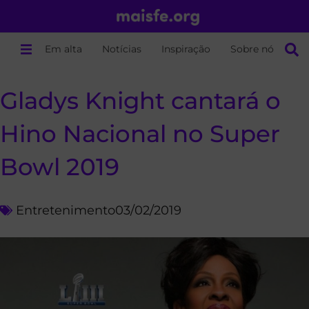
Em alta
Notícias
Inspiração
Sobre nós
Gladys Knight cantará o
Hino Nacional no Super
Bowl 2019
Entretenimento
03/02/2019