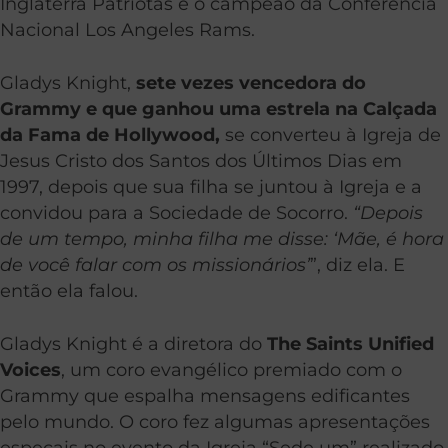
Inglaterra Patriotas e o campeão da Conferência
Nacional Los Angeles Rams.
Gladys Knight,
sete vezes vencedora do
Grammy e que ganhou uma estrela na Calçada
da Fama de Hollywood,
se converteu à Igreja de
Jesus Cristo dos Santos dos Últimos Dias em
1997, depois que sua filha se juntou à Igreja e a
convidou para a Sociedade de Socorro.
“Depois
de um tempo, minha filha me disse: ‘Mãe, é hora
de você falar com os missionários’
”, diz ela. E
então ela falou.
Gladys Knight é a diretora do
The Saints Unified
Voices
, um coro evangélico premiado com o
Grammy que espalha mensagens edificantes
pelo mundo. O coro fez algumas apresentações
especais no evento da Igreja “Sede um” realizado