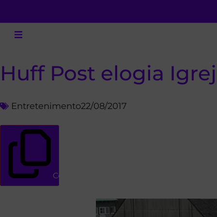
Huff Post elogia Igr
Entretenimento
22/08/2017
Copiar link