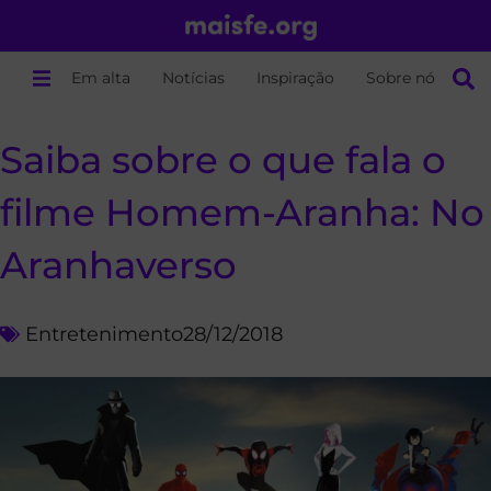
Em alta
Notícias
Inspiração
Sobre nós
Saiba sobre o que fala o
filme Homem-Aranha: No
Aranhaverso
Entretenimento
28/12/2018