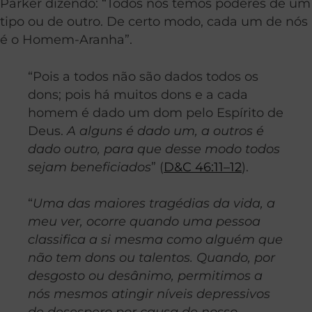
Parker dizendo: “Todos nós temos poderes de um
tipo ou de outro. De certo modo, cada um de nós
é o Homem-Aranha”.
“Pois a todos não são dados todos os
dons; pois há muitos dons e a cada
homem é dado um dom pelo Espírito de
Deus.
A alguns é dado um, a outros é
dado outro, para que desse modo todos
sejam beneficiados
” (
D&C 46:11–12
).
“
Uma das maiores tragédias da vida, a
meu ver, ocorre quando uma pessoa
classifica a si mesma como alguém que
não tem dons ou talentos. Quando, por
desgosto ou desânimo, permitimos a
nós mesmos atingir níveis depressivos
de desespero por causa de nosso