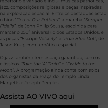
repertório é variado e inclui músicas patrióticas,
jazz, composições religiosas e peças inspiradas
na exploração espacial. Entre os destaques estão
o hino
“God of Our Fathers”
, a marcha
“Semper
Fidelis”
, de John Philip Sousa, escolhida para
marcar o 250º aniversário dos Estados Unidos, e
as peças
“Escape Velocity”
e
“Pale Blue Dot”
, de
Jason Krug, com temática espacial.
O jazz também tem espaço garantido, com os
clássicos
“Take the ‘A’ Train”
e
“Fly Me to the
Moon”
. A programação ainda conta com solos
dos organistas da Praça do Templo Linda
Margetts e Joseph Peeples.
Assista AO VIVO aqui