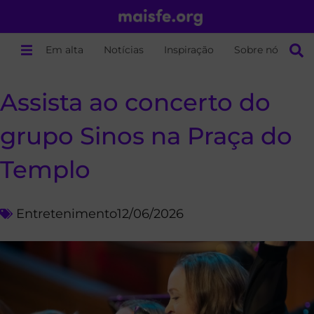
Em alta
Notícias
Inspiração
Sobre nós
Assista ao concerto do
grupo Sinos na Praça do
Templo
Entretenimento
12/06/2026