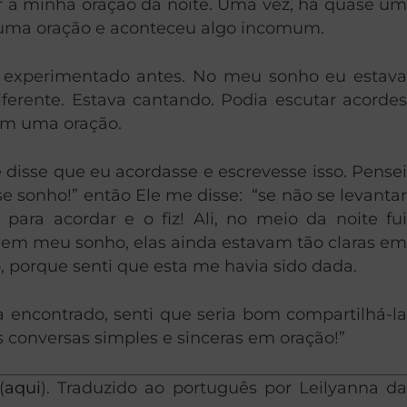
r a minha oração da noite. Uma vez, há quase um
 uma oração e aconteceu algo incomum.
ia experimentado antes. No meu sonho eu estava
erente. Estava cantando. Podia escutar acordes
em uma oração.
isse que eu acordasse e escrevesse isso. Pensei
e sonho!” então Ele me disse: “se não se levantar
para acordar e o fiz! Ali, no meio da noite fui
 em meu sonho, elas ainda estavam tão claras em
, porque senti que esta me havia sido dada.
 encontrado, senti que seria bom compartilhá-la
 conversas simples e sinceras em oração!”
(
aqui
). Traduzido ao português por Leilyanna d