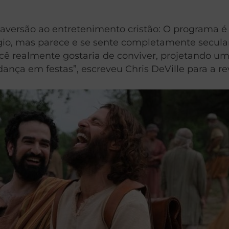
 aversão ao entretenimento cristão: O programa é 
io, mas parece e se sente completamente secula
ê realmente gostaria de conviver, projetando u
dança em festas”, escreveu Chris DeVille para a rev