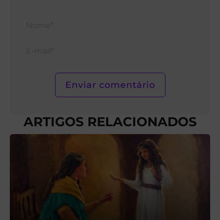
Nom
E-
mail*
ARTIGOS RELACIONADOS