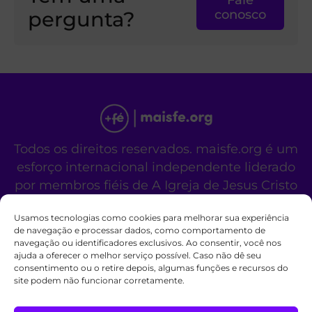
pergunta?
conosco
Todos os direitos reservados. maisfe.org é um
esforço internacional independente liderado
por membros fiéis de A Igreja de Jesus Cristo
dos Santos dos Últimos Dias.
Usamos tecnologias como cookies para melhorar sua experiência
Este site não é um site oficial da organização
de navegação e processar dados, como comportamento de
religiosa mencionada acima.
navegação ou identificadores exclusivos. Ao consentir, você nos
Fale Conosco
Políticas de Cookies
ajuda a oferecer o melhor serviço possível. Caso não dê seu
consentimento ou o retire depois, algumas funções e recursos do
site podem não funcionar corretamente.