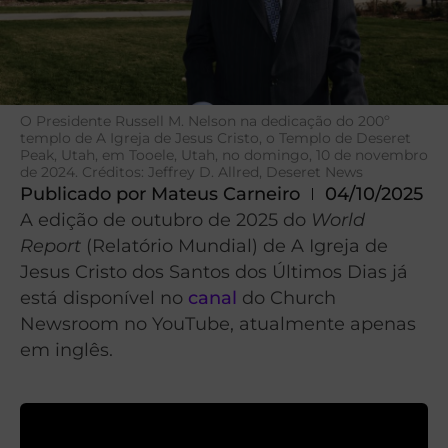
O Presidente Russell M. Nelson na dedicação do 200º
templo de A Igreja de Jesus Cristo, o Templo de Deseret
Peak, Utah, em Tooele, Utah, no domingo, 10 de novembro
de 2024. Créditos: Jeffrey D. Allred, Deseret News
Publicado por
Mateus Carneiro
04/10/2025
A edição de outubro de 2025 do
World
Report
(Relatório Mundial) de A Igreja de
Jesus Cristo dos Santos dos Últimos Dias já
está disponível no
canal
do Church
Newsroom no YouTube, atualmente apenas
em inglês.