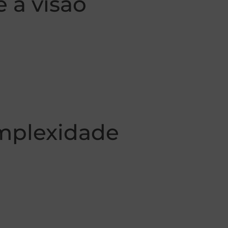
 a visão
omplexidade