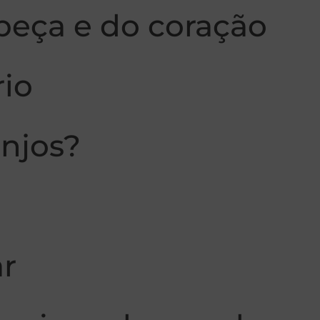
beça e do coração
rio
anjos?
ar