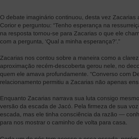
O debate imaginário continuou, desta vez Zacarias
Corior e perguntou: “Tenho esperança na ressurreiçã
na resposta tornou-se para Zacarias o que ele cha
com a pergunta, ‘Qual a minha esperança?’.”
Zacarias nos contou sobre a maneira como a clareza
aproximação recém-descoberta gerou nele, no decor
quem ele amava profundamente. “Converso com Deus 
relacionamento permitiu a Zacarias não apenas ens
Enquanto Zacarias narrava sua luta consigo mesm
versão da escada de Jacó. Pela firmeza de sua voz
escada, mas ele tinha consciência da razão — conh
para nos mostrar o caminho de volta para casa.
Cada um de nós tem acesso a essa escada, porém c