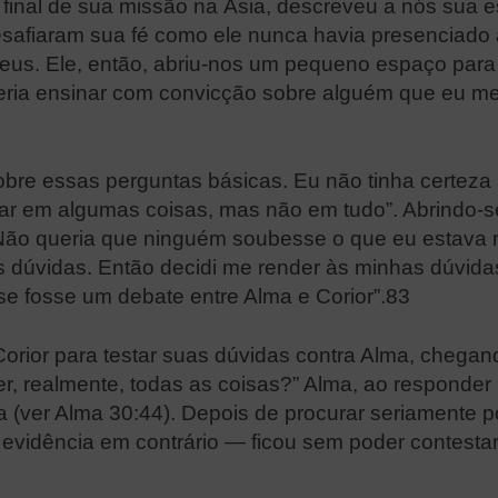
inal de sua missão na Ásia, descreveu a nós sua 
safiaram sua fé como ele nunca havia presenciado 
Deus. Ele, então, abriu-nos um pequeno espaço pa
eria ensinar com convicção sobre alguém que eu m
re essas perguntas básicas. Eu não tinha certeza 
tar em algumas coisas, mas não em tudo”. Abrindo-s
 Não queria que ninguém soubesse o que eu estava
nhas dúvidas. Então decidi me render às minhas dú
e fosse um debate entre Alma e Corior”.83
 Corior para testar suas dúvidas contra Alma, chega
er, realmente, todas as coisas?” Alma, ao responder a
a (ver Alma 30:44). Depois de procurar seriamente p
evidência em contrário — ficou sem poder contestar