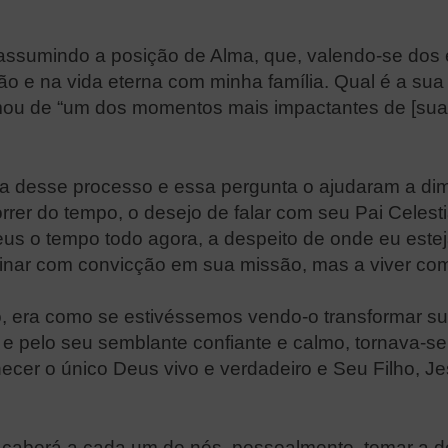
 assumindo a posição de Alma, que, valendo-se dos 
o e na vida eterna com minha família. Qual é a sua 
mou de “um dos momentos mais impactantes de [sua]
 desse processo e essa pergunta o ajudaram a dimin
rer do tempo, o desejo de falar com seu Pai Celest
o tempo todo agora, a despeito de onde eu esteja, 
inar com convicção em sua missão, mas a viver com
o, era como se estivéssemos vendo-o transformar 
 e pelo seu semblante confiante e calmo, tornava-s
ecer o único Deus vivo e verdadeiro e Seu Filho, J
aberá a cada um de nós, pessoalmente, tomar a de