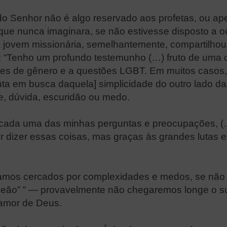
o Senhor não é algo reservado aos profetas, ou a
e nunca imaginara, se não estivesse disposto a ou
 jovem missionária, semelhantemente, compartilhou
: “Tenho um profundo testemunho (…) fruto de uma 
ões de gênero e a questões LGBT. Em muitos casos, 
luta em busca daquela] simplicidade do outro lado 
, dúvida, escuridão ou medo.
 cada uma das minhas perguntas e preocupações, (
r dizer essas coisas, mas graças às grandes lutas e
amos cercados por complexidades e medos, se não 
eão” ” — provavelmente não chegaremos longe o sufi
 amor de Deus.