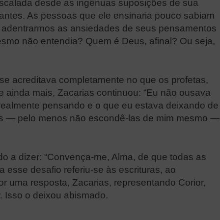
escalada desde as ingênuas suposições de sua
antes. As pessoas que ele ensinaria pouco sabiam
ra adentrarmos as ansiedades de seus pensamentos
esmo não entendia? Quem é Deus, afinal? Ou seja,
se acreditava completamente no que os profetas,
e ainda mais, Zacarias continuou: “Eu não ousava
 realmente pensando e o que eu estava deixando de
vidas — pelo menos não escondê-las de mim mesmo —
ndo a dizer: “Convença-me, Alma, de que todas as
 esse desafio referiu-se às escrituras, ao
or uma resposta, Zacarias, representando Corior,
. Isso o deixou abismado.