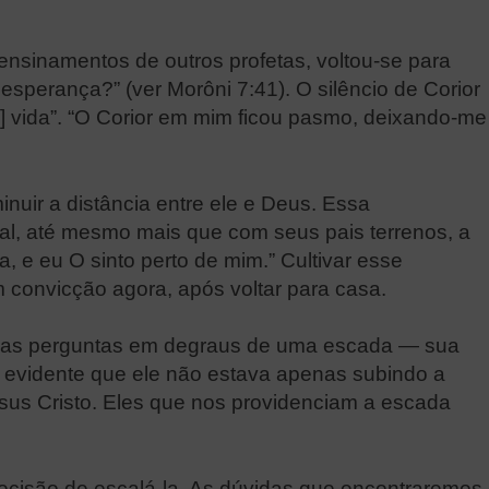
ensinamentos de outros profetas, voltou-se para
esperança?” (ver Morôni 7:41). O silêncio de Corior
 vida”. “O Corior em mim ficou pasmo, deixando-me
uir a distância entre ele e Deus. Essa
ial, até mesmo mais que com seus pais terrenos, a
e eu O sinto perto de mim.” Cultivar esse
 convicção agora, após voltar para casa.
suas perguntas em degraus de uma escada — sua
e evidente que ele não estava apenas subindo a
esus Cristo. Eles que nos providenciam a escada
cisão de escalá-la. As dúvidas que encontraremos