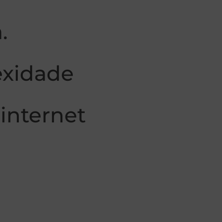
.
exidade
 internet