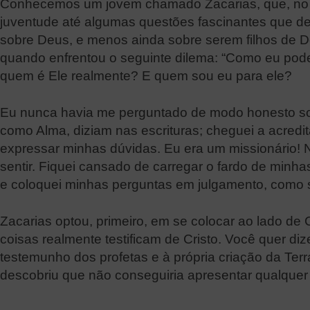
Conhecemos um jovem chamado Zacarias, que, no f
juventude até algumas questões fascinantes que de
sobre Deus, e menos ainda sobre serem filhos de 
quando enfrentou o seguinte dilema: “Como eu pod
quem é Ele realmente? E quem sou eu para ele?
Eu nunca havia me perguntado de modo honesto sob
como Alma, diziam nas escrituras; cheguei a acredi
expressar minhas dúvidas. Eu era um missionário!
sentir. Fiquei cansado de carregar o fardo de mi
e coloquei minhas perguntas em julgamento, como s
Zacarias optou, primeiro, em se colocar ao lado de
coisas realmente testificam de Cristo. Você quer diz
testemunho dos profetas e à própria criação da Terr
descobriu que não conseguiria apresentar qualquer 