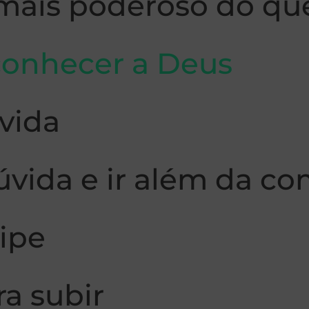
mais poderoso do que
 conhecer a Deus
 vida
dúvida e ir além da c
uipe
ra subir