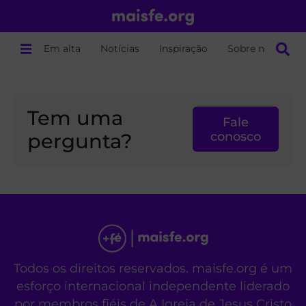
Em alta
Notícias
Inspiração
Sobre nós
Tem uma
Fale
pergunta?
conosco
Todos os direitos reservados. maisfe.org é um
esforço internacional independente liderado
por membros fiéis de A Igreja de Jesus Cristo