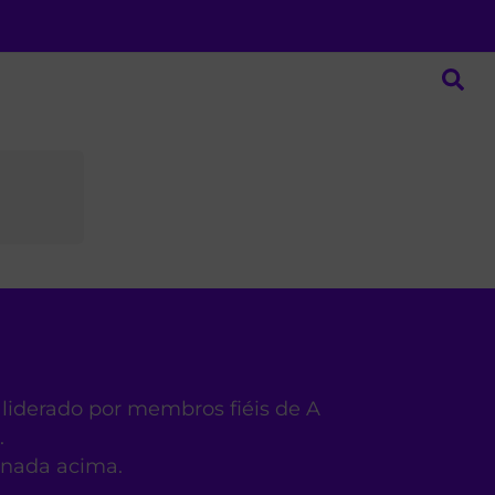
 liderado por membros fiéis de A
.
ionada acima.