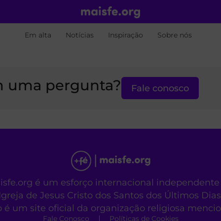
Em alta
Notícias
Inspiração
Sobre nós
 uma pergunta?
Fale conosco
aisfe.org é um esforço internacional independente
Igreja de Jesus Cristo dos Santos dos Últimos Dias
o é um site oficial da organização religiosa menc
Fale Conosco
Políticas de Cookies