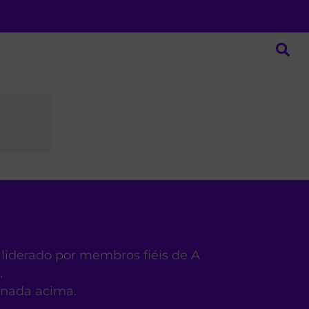
 liderado por membros fiéis de A
.
ionada acima.