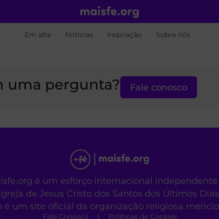
Em alta
Notícias
Inspiração
Sobre nós
 uma pergunta?
Fale conosco
aisfe.org é um esforço internacional independente
Igreja de Jesus Cristo dos Santos dos Últimos Dias
o é um site oficial da organização religiosa menc
Fale Conosco
Políticas de Cookies