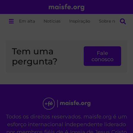
Em alta
Notícias
Inspiração
Sobre nós
Tem uma
Fale
pergunta?
conosco
Todos os direitos reservados. maisfe.org é um
esforço internacional independente liderado
por membros fiéis de A Igreja de Jesus Cristo