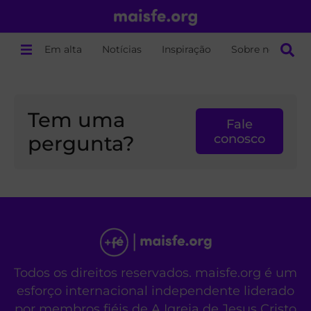
Em alta
Notícias
Inspiração
Sobre nós
Tem uma
Fale
pergunta?
conosco
Todos os direitos reservados. maisfe.org é um
esforço internacional independente liderado
por membros fiéis de A Igreja de Jesus Cristo